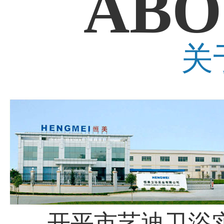
ABO
关
开平市艺迪卫浴实