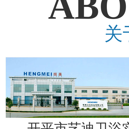
ABO
关
开平市艺迪卫浴实