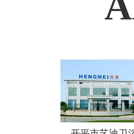
A
开平市艺迪卫浴实