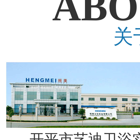
ABO
关
开平市艺迪卫浴实