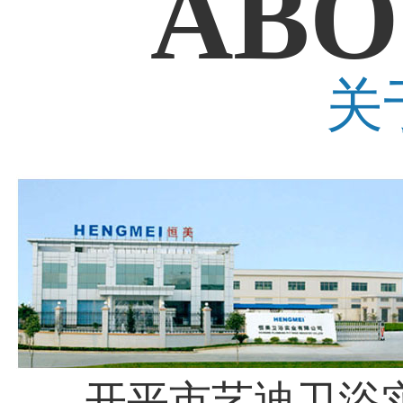
ABO
关
开平市艺迪卫浴实