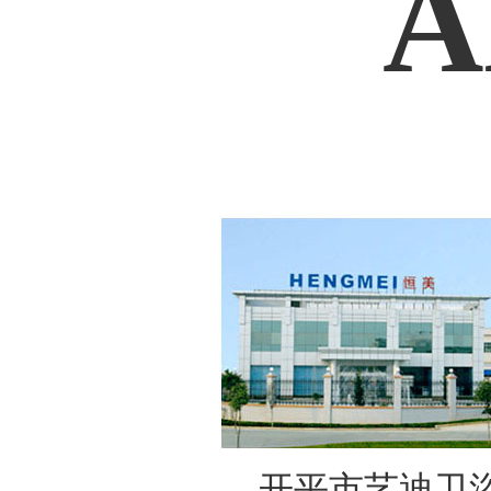
A
开平市艺迪卫浴实