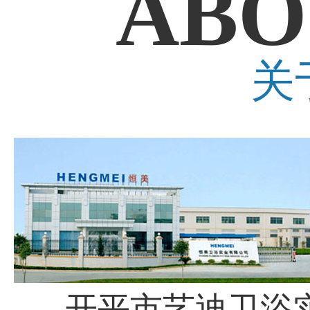
ABO
关
开平市艺迪卫浴实