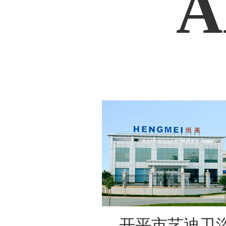
A
开平市艺迪卫浴实