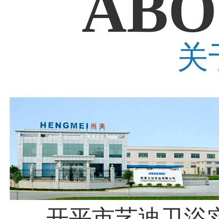
ABO
关
开平市艺迪卫浴实