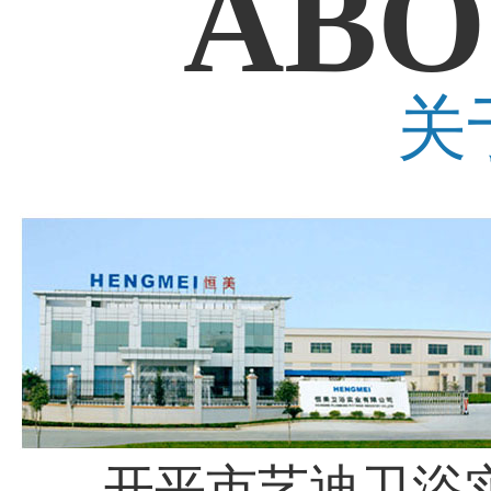
ABO
关
开平市艺迪卫浴实