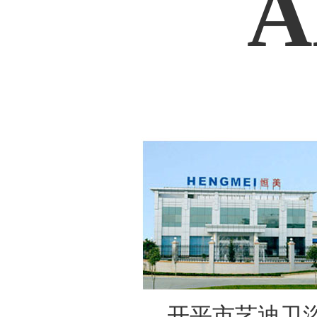
A
开平市艺迪卫浴实