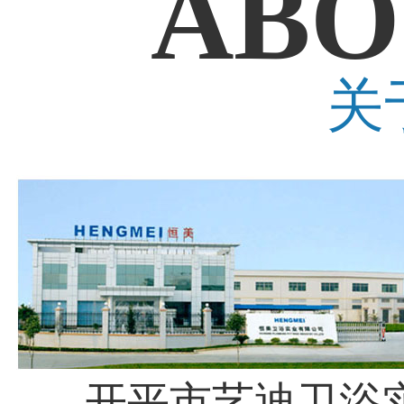
ABO
关
开平市艺迪卫浴实