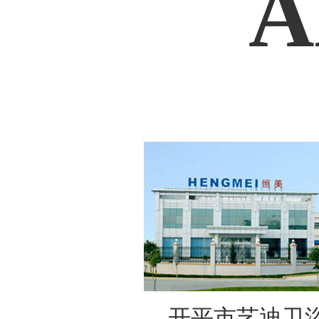
A
开平市艺迪卫浴实